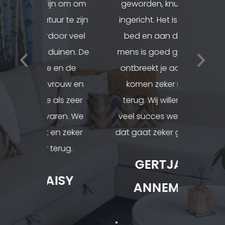
n om om
geworden, knus en stijlvol
We von
r te zijn
ingericht. Het is een heerlijk
zo dicht
or veel
bed en aan de innerlijke
en heb
inen. De
mens is goed gedacht. Het
gewande
V
V
 en de
ontbreekt je aan niets. Wij
stilt
rouw en
komen zeker nog eens
vriend
o
o
s zeer
terug. Wij willen jullie heel
heer 
en. We
veel succes wensen, maar
aange
r
l
n zeker
dat gaat zeker goedkomen.
komen 
rug.
nog
i
g
GERTJAN &
ISY
BA
ANNEMARIE
g
e