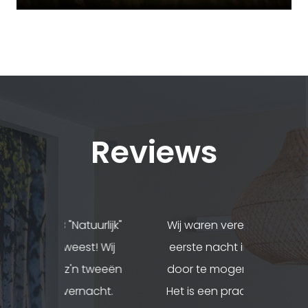
Reviews
atuurlijk"
Wij waren vereerd om de
Ons verbl
st! Wij
eerste nacht in jullie B&B
is uit
n tweeën
door te mogen brengen.
hebben 
nacht.
Het is een prachtig plekje
een m